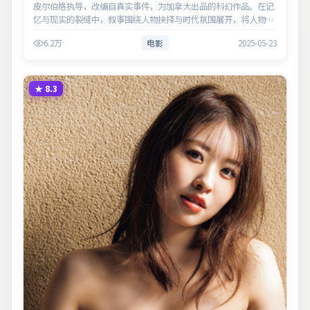
皮尔伯格执导，改编自真实事件，为加拿大出品的科幻作品。在记
忆与现实的裂缝中，叙事围绕人物抉择与时代氛围展开，将人物推
向道德与法律的边界。主演以细腻表演撑起情感层次，兼顾观赏性
6.2万
电影
2025-05-23
与现实意义。
★
8.3