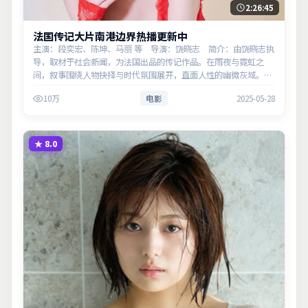
2:26:45
法国传记大片南港边界热播更新中
主演：段奕宏、陈坤、马丽 等 导演：饶晓志 简介：由饶晓志执
导，取材于社会新闻，为法国出品的传记作品。在雨夜与霓虹之
间，叙事围绕人物抉择与时代氛围展开，直面人性的幽微灰域。主
演以细腻表演撑起情感层次，兼顾观赏性与现实意义。
10万
电影
2025-05-28
★
8.0