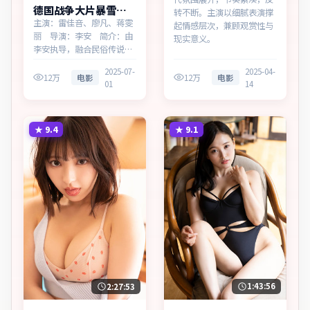
德国战争大片暴雪追
转不断。主演以细腻表演撑
缉蓝光资源看
主演：雷佳音、廖凡、蒋雯
起情感层次，兼顾观赏性与
丽 导演：李安 简介：由
现实意义。
李安执导，融合民俗传说与
当代寓言，为德国出品的战
2025-07-
2025-04-
争作品。在一座滨海工业城
12万
电影
12万
电影
01
14
市，叙事围绕人物抉择与时
代氛围展开，以克制镜头呈
现群像张力。主演以细腻表
演撑起情感层次，兼顾观赏
★
9.4
★
9.1
性与现实意义。
1:43:56
2:27:53