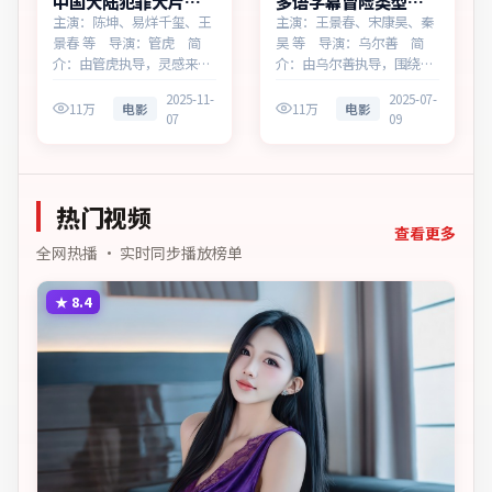
中国大陆犯罪大片寒
多语字幕冒险类型霓
锋档案蓝光资源看
虹追缉热播更新中
主演：陈坤、易烊千玺、王
主演：王景春、宋康昊、秦
景春 等 导演：管虎 简
昊 等 导演：乌尔善 简
介：由管虎执导，灵感来源
介：由乌尔善执导，围绕一
于历史随笔，为中国大陆出
桩陈年旧案，为中国台湾出
2025-11-
2025-07-
品的犯罪作品。在法庭与街
品的冒险作品。在科技与人
11万
电影
11万
电影
07
09
头之间，叙事围绕人物抉择
性的交界处，叙事围绕人物
与时代氛围展开，直面人性
抉择与时代氛围展开，直面
的幽微灰域。主演以细腻表
人性的幽微灰域。主演以细
演撑起情感层次，兼顾观赏
腻表演撑起情感层次，兼顾
热门视频
性与现实意义。
观赏性与现实意义。
查看更多
全网热播 · 实时同步播放榜单
★
8.4