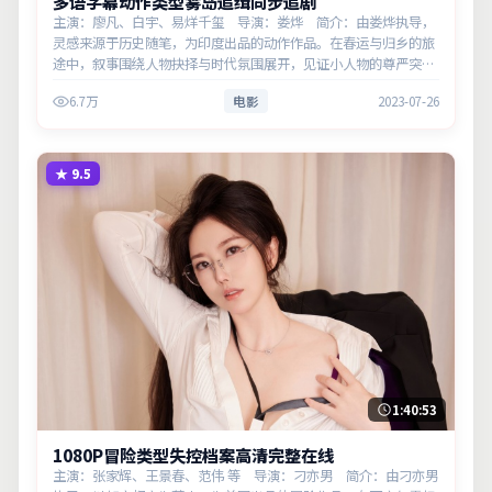
多语字幕动作类型雾岛追缉同步追剧
主演：廖凡、白宇、易烊千玺 导演：娄烨 简介：由娄烨执导，
灵感来源于历史随笔，为印度出品的动作作品。在春运与归乡的旅
途中，叙事围绕人物抉择与时代氛围展开，见证小人物的尊严突
围。主演以细腻表演撑起情感层次，兼顾观赏性与现实意义。
6.7万
电影
2023-07-26
★
9.5
1:40:53
1080P冒险类型失控档案高清完整在线
主演：张家辉、王景春、范伟 等 导演：刁亦男 简介：由刁亦男