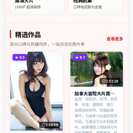
高清大片
经典剧集
1080P 超清画质
口碑电视剧与连载
精选作品
查看更多
高分口碑与热播同步，一站浏览优质片单
★
9.5
★
9.7
1:52:26
加拿大冒险大片霓虹
边界热播更新中
主演：段奕宏、张译、吴京
等 导演：曾国祥 简介：
由曾国祥执导，改编自真实
事件，为加拿大出品的冒险
作品。在春运与归乡的旅途
1:50:59
中，叙事围绕人物抉择与时
代氛围展开，节奏紧凑，反