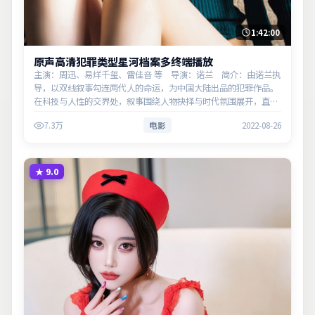
1:42:00
原声高清犯罪类型星河档案多终端播放
主演：周迅、易烊千玺、雷佳音 等 导演：诺兰 简介：由诺兰执
导，以双线叙事勾连两代人的命运，为中国大陆出品的犯罪作品。
在科技与人性的交界处，叙事围绕人物抉择与时代氛围展开，直面
人性的幽微灰域。主演以细腻表演撑起情感层次，兼顾观赏性与现
7.3万
电影
2022-08-26
实意义。
★
9.0