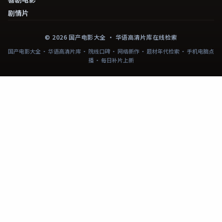
剧情片
©
2026
国产电影大全
· 华语高清片库在线检索
国产电影大全 · 华语高清片库 · 院线口碑 · 网络新作 · 题材年代检索 · 手机电脑点
播 · 每日补片上新