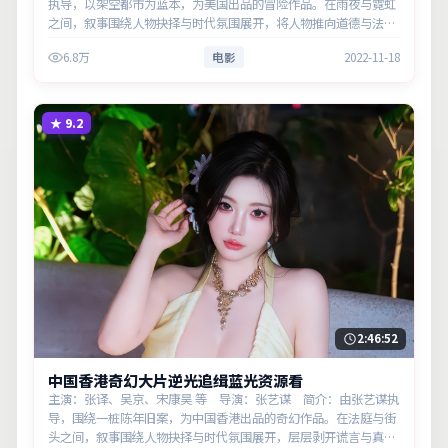
执导，以架空都市为蓝本，为美国出品的冒险作品。在雨夜与霓虹
之间，叙事围绕人物抉择与时代氛围展开，将人物推向道德与法律
的边界。主演以细腻表演撑起情感层次，兼顾观赏性与现实意义。
6.8万
电影
2022-11-18
★
9.2
2:46:52
中国香港奇幻大片逆光追缉蓝光资源看
主演：张译、吴京、宋康昊 等 导演：张艺谋 简介：由张艺谋执
导，围绕一桩陈年旧案，为中国香港出品的奇幻作品。在法庭与街
头之间，叙事围绕人物抉择与时代氛围展开，层层剥开谎言与真