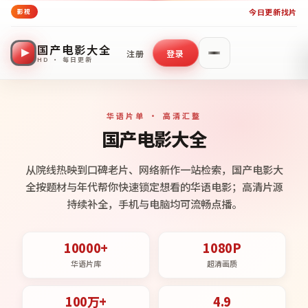
今日更新
找片
影视
国产电影大全
注册
登录
HD · 每日更新
华语片单 · 高清汇整
国产电影大全
从院线热映到口碑老片、网络新作一站检索，国产电影大
全按题材与年代帮你快速锁定想看的华语电影；高清片源
持续补全，手机与电脑均可流畅点播。
10000+
1080P
华语片库
超清画质
100万+
4.9