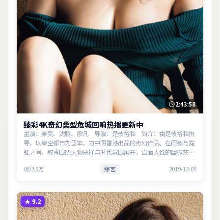
2:43:58
臻彩4K奇幻类型危城回响热播更新中
主演：秦昊、沈腾、廖凡 导演：是枝裕和 简介：由是枝裕和执
导，以架空都市为蓝本，为中国香港出品的奇幻作品。在雨夜与霓
虹之间，叙事围绕人物抉择与时代氛围展开，直面人性的幽微灰
域。主演以细腻表演撑起情感层次，兼顾观赏性与现实意义。
2.3万
综艺
2019-12-09
★
9.2