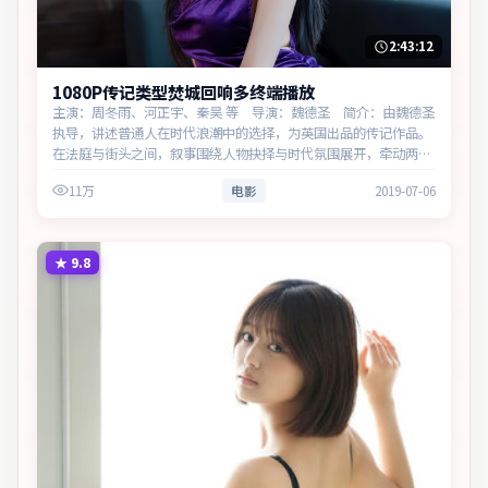
2:43:12
1080P传记类型焚城回响多终端播放
主演：周冬雨、河正宇、秦昊 等 导演：魏德圣 简介：由魏德圣
执导，讲述普通人在时代浪潮中的选择，为英国出品的传记作品。
在法庭与街头之间，叙事围绕人物抉择与时代氛围展开，牵动两代
人的心结与和解。主演以细腻表演撑起情感层次，兼顾观赏性与现
11万
电影
2019-07-06
实意义。
★
9.8