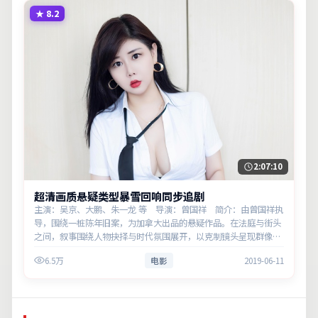
★
8.2
2:07:10
超清画质悬疑类型暴雪回响同步追剧
主演：吴京、大鹏、朱一龙 等 导演：曾国祥 简介：由曾国祥执
导，围绕一桩陈年旧案，为加拿大出品的悬疑作品。在法庭与街头
之间，叙事围绕人物抉择与时代氛围展开，以克制镜头呈现群像张
力。主演以细腻表演撑起情感层次，兼顾观赏性与现实意义。
6.5万
电影
2019-06-11