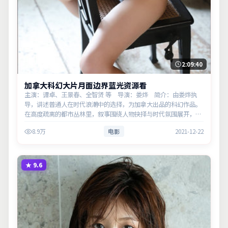
2:09:40
加拿大科幻大片月面边界蓝光资源看
主演：谭卓、王景春、全智贤 等 导演：娄烨 简介：由娄烨执
导，讲述普通人在时代浪潮中的选择，为加拿大出品的科幻作品。
在高度疏离的都市丛林里，叙事围绕人物抉择与时代氛围展开，将
人物推向道德与法律的边界。主演以细腻表演撑起情感层次，兼顾
8.9万
电影
2021-12-22
观赏性与现…
★
9.6