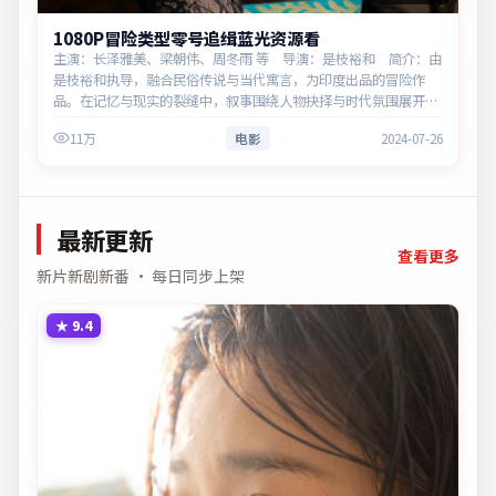
1080P冒险类型零号追缉蓝光资源看
主演：长泽雅美、梁朝伟、周冬雨 等 导演：是枝裕和 简介：由
是枝裕和执导，融合民俗传说与当代寓言，为印度出品的冒险作
品。在记忆与现实的裂缝中，叙事围绕人物抉择与时代氛围展开，
层层剥开谎言与真相。主演以细腻表演撑起情感层次，兼顾观赏性
11万
电影
2024-07-26
与现实意义。
最新更新
查看更多
新片新剧新番 · 每日同步上架
★
9.4