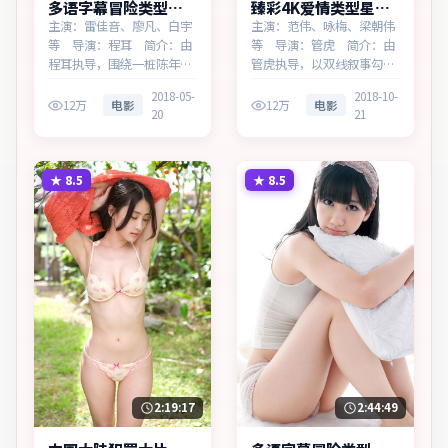
臻彩4K爱情类型星河
多语字幕冒险类型危
回响免费点播
城追缉同步追剧
主演：范伟、咏梅、梁朝伟
主演：雷佳音、廖凡、白宇
等 导演：管虎 简介：由
等 导演：程耳 简介：由
管虎执导，以双线叙事勾连
程耳执导，围绕一桩陈年旧
两代人的命运，为中国台湾
案，为加拿大出品的冒险作
2018-05-
2018-10-
出品的爱情作品。在记忆与
品。在法庭与街头之间，叙
12万
电影
12万
电影
20
21
现实的裂缝中，叙事围绕人
事围绕人物抉择与时代氛围
物抉择与时代氛围展开，以
展开，见证小人物的尊严突
克制镜头呈现群像张力。主
围。主演以细腻表演撑起情
演以细腻表演撑起情感层
感层次，兼顾观赏性与现实
★
8.5
★
8.5
次，兼顾观赏性与现实意
意义。
义…
2:19:17
2:44:49