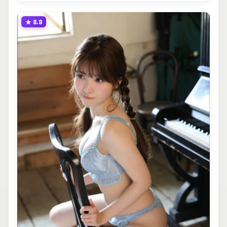
★
8.8