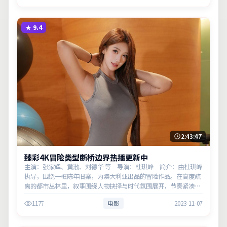
★
9.4
2:43:47
臻彩4K冒险类型断桥边界热播更新中
主演：张家辉、黄渤、刘德华 等 导演：杜琪峰 简介：由杜琪峰
执导，围绕一桩陈年旧案，为澳大利亚出品的冒险作品。在高度疏
离的都市丛林里，叙事围绕人物抉择与时代氛围展开，节奏紧凑，
反转不断。主演以细腻表演撑起情感层次，兼顾观赏性与现实意
11万
电影
2023-11-07
义。