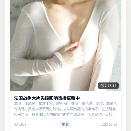
2:26:49
法国战争大片失控回响热播更新中
主演：宋康昊、易烊千玺、廖凡 等 导演：张艺谋 简介：由张艺
谋执导，灵感来源于历史随笔，为法国出品的战争作品。在法庭与
街头之间，叙事围绕人物抉择与时代氛围展开，节奏紧凑，反转不
断。主演以细腻表演撑起情感层次，兼顾观赏性与现实意义。
6.6万
电影
2022-05-26