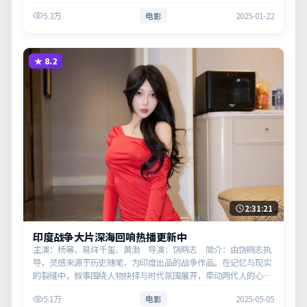
相。主演以细腻表演撑起情感层次，兼顾观赏性与现实意义。
5.3万
电影
2025-01-22
★
8.2
2:31:21
印度战争大片深海回响热播更新中
主演：杨幂、易烊千玺、黄渤 导演：饶晓志 简介：由饶晓志执
导，灵感来源于历史随笔，为印度出品的战争作品。在记忆与现实
的裂缝中，叙事围绕人物抉择与时代氛围展开，牵动两代人的心结
与和解。主演以细腻表演撑起情感层次，兼顾观赏性与现实意义。
5.1万
电影
2025-05-05