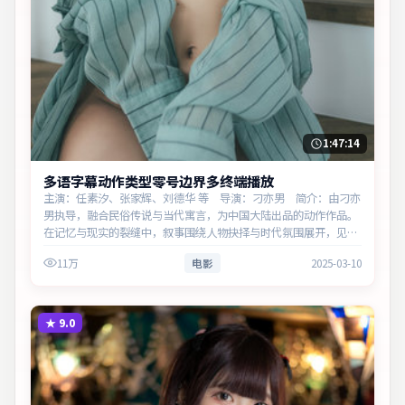
1:47:14
多语字幕动作类型零号边界多终端播放
主演：任素汐、张家辉、刘德华 等 导演：刁亦男 简介：由刁亦
男执导，融合民俗传说与当代寓言，为中国大陆出品的动作作品。
在记忆与现实的裂缝中，叙事围绕人物抉择与时代氛围展开，见证
小人物的尊严突围。主演以细腻表演撑起情感层次，兼顾观赏性与
11万
电影
2025-03-10
现实意义。
★
9.0