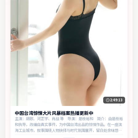
2:49:13
中国台湾惊悚大片风暴档案热播更新中
主演：胡歌、河正宇、肖战 等 导演：是枝裕和 简介：由是枝裕
和执导，改编自真实事件，为中国台湾出品的惊悚作品。在一座滨
海工业城市，叙事围绕人物抉择与时代氛围展开，留白处余味悠
长，值得细品。主演以细腻表演撑起情感层次，兼顾观赏性与现实